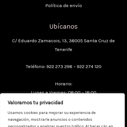
Política de envío
Ubícanos
C/ Eduardo Zamacois, 13, 38005 Santa Cruz de
Tenerife
Teléfono: 922 273 298 – 922 274 120
Horario:
Lunes a Viernes: 08:00 – 18:00
Sábados: 09:00 – 13:00
Valoramos tu privacidad
Usamos cookies para mejorar su experiencia de
navegación, mostrarle anuncios o contenidos
personalizados y analizar nuestro tráfico. Al hacer clic en