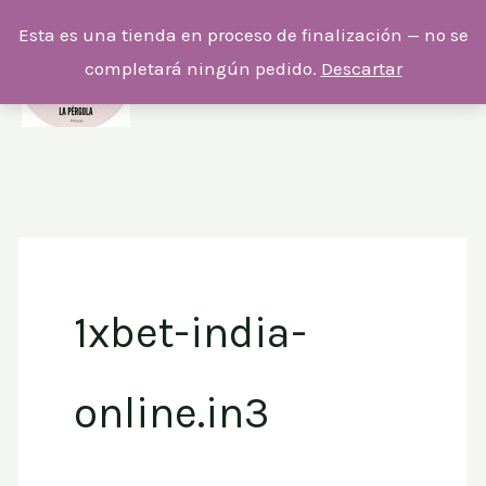
Ir
Esta es una tienda en proceso de finalización — no se
al
completará ningún pedido.
Descartar
contenido
1xbet-india-
online.in3