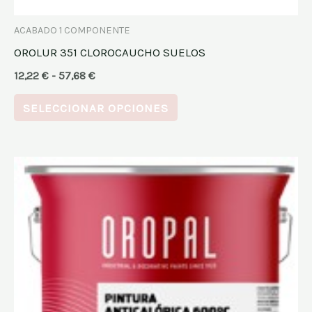
de
ACABADO 1 COMPONENTE
producto
OROLUR 351 CLOROCAUCHO SUELOS
12,22
€
-
57,68
€
SELECCIONAR OPCIONES