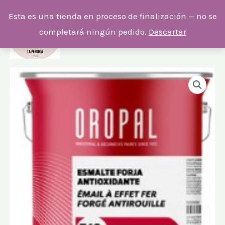
Ir
Esta es una tienda en proceso de finalización — no se
al
completará ningún pedido.
Descartar
contenido
OROMEL
Rango
510
de
FORJA
ANTIOXIDO
precios:
cantidad
desde
13,70 €
hasta
55,58 €