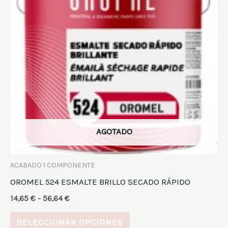
variantes.
Las
opciones
se
pueden
elegir
en
la
página
AGOTADO
de
producto
ACABADO 1 COMPONENTE
OROMEL 524 ESMALTE BRILLO SECADO RÁPIDO
14,65
€
-
56,64
€
SELECCIONAR OPCIONES