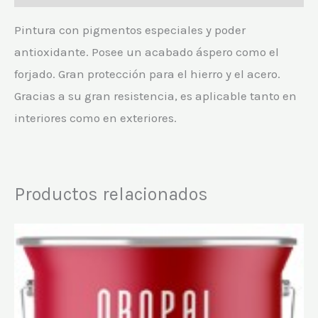
Pintura con pigmentos especiales y poder
antioxidante. Posee un acabado áspero como el
forjado. Gran protección para el hierro y el acero.
Gracias a su gran resistencia, es aplicable tanto en
interiores como en exteriores.
Productos relacionados
Rango
Este
de
producto
precios:
desde
tiene
14,65 €
hasta
múltiples
56,64 €