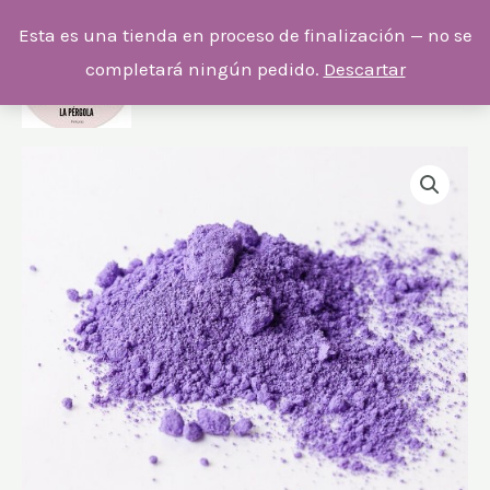
Ir
Esta es una tienda en proceso de finalización — no se
al
completará ningún pedido.
Descartar
contenido
PIG.
VIOLETA
ULTRAMAR
1KG.
cantidad