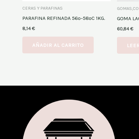
CERAS Y PARAFINAS
GOMAS,CO
PARAFINA REFINADA 56º-58ºC 1KG.
GOMA LAC
8,14
€
60,84
€
AÑADIR AL CARRITO
LEE