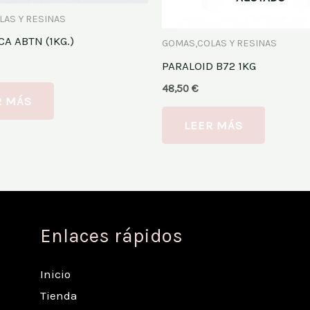
LAS Y RESINAS
A ABTN (1KG.)
GOMAS,COLAS Y RESINAS
PARALOID B72 1KG
48,50
€
R MÁS
LEER MÁS
Enlaces rápidos
Inicio
Tienda