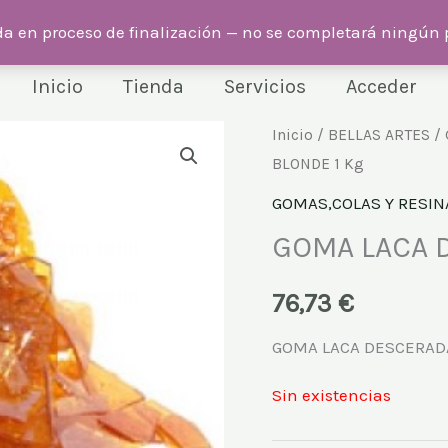
C. Eduardo Zamacois, 13, 38005 Santa Cruz de Tenerife
da en proceso de finalización — no se completará ningún
Inicio
Tienda
Servicios
Acceder
Inicio
/
BELLAS ARTES
/
BLONDE 1 Kg
GOMAS,COLAS Y RESIN
GOMA LACA 
76,73
€
GOMA LACA DESCERADA
Sin existencias