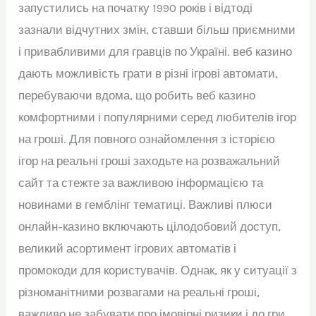
запустились на початку 1990 років і відтоді
зазнали відчутних змін, ставши більш приємними
і привабливими для гравців по Україні. веб казино
дають можливість грати в різні ігрові автомати,
перебуваючи вдома, що робить веб казино
комфортними і популярними серед любителів ігор
на гроші. Для повного ознайомлення з історією
ігор на реальні гроші заходьте на розважальний
сайт та стежте за важливою інформацією та
новинами в гемблінг тематиці. Важливі плюси
онлайн-казино включають цілодобовий доступ,
великий асортимент ігрових автоматів і
промокоди для користувачів. Однак, як у ситуації з
різноманітними розвагами на реальні гроші,
важливо не забувати про імовірні ризики і до гри