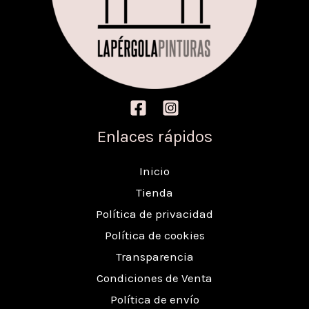
Enlaces rápidos
Inicio
Tienda
Política de privacidad
Política de cookies
Transparencia
Condiciones de Venta
Política de envío