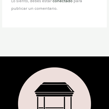
Lo siento, debes estar
conectado
para
publicar un comentario.