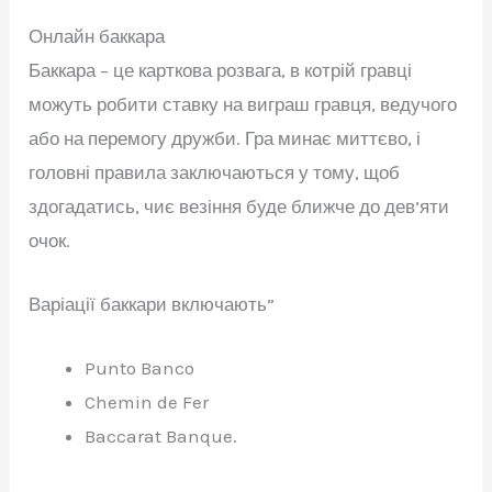
Онлайн баккара
Баккара – це карткова розвага, в котрій гравці
можуть робити ставку на виграш гравця, ведучого
або на перемогу дружби. Гра минає миттєво, і
головні правила заключаються у тому, щоб
здогадатись, чиє везіння буде ближче до дев’яти
очок.
Варіації баккари включають”
Punto Banco
Chemin de Fer
Baccarat Banque.