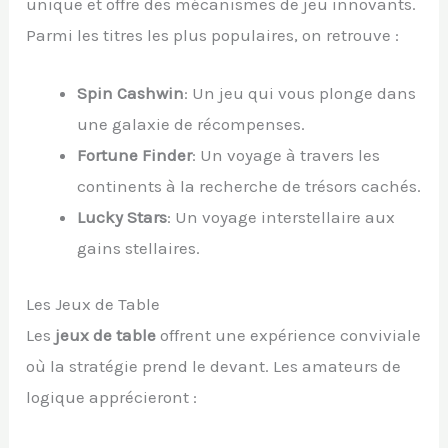
unique et offre des mécanismes de jeu innovants.
Parmi les titres les plus populaires, on retrouve :
Spin Cashwin
: Un jeu qui vous plonge dans
une galaxie de récompenses.
Fortune Finder
: Un voyage à travers les
continents à la recherche de trésors cachés.
Lucky Stars
: Un voyage interstellaire aux
gains stellaires.
Les Jeux de Table
Les
jeux de table
offrent une expérience conviviale
où la stratégie prend le devant. Les amateurs de
logique apprécieront :