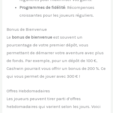
Programmes de fidélité
: Récompenses
croissantes pour les joueurs réguliers.
Bonus de Bienvenue
Le
bonus de bienvenue
est souvent un
pourcentage de votre premier dépôt, vous
permettant de démarrer votre aventure avec plus
de fonds. Par exemple, pour un dépôt de 100 €,
Cashwin pourrait vous offrir un bonus de 200 %. Ce
qui vous permet de jouer avec 300 € !
Offres Hebdomadaires
Les joueurs peuvent tirer parti d’offres
hebdomadaires qui varient selon les jours. Voici