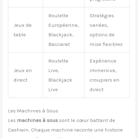
Roulette
Stratégies
Jeux de
Européenne,
variées,
table
Blackjack,
options de
Baccarat
mise flexibles
Roulette
Expérience
Jeux en
Live,
immersive,
direct
Blackjack
croupiers en
Live
direct
Les Machines à Sous
Les
machines à sous
sont le cœur battant de
Cashwin. Chaque machine raconte une histoire