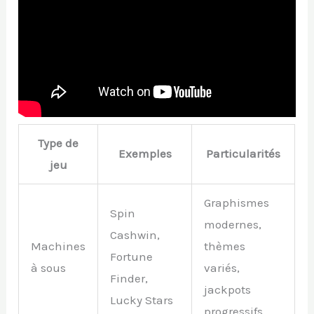
Type de
Exemples
Particularités
jeu
Graphismes
Spin
modernes,
Cashwin,
Machines
thèmes
Fortune
à sous
variés,
Finder,
jackpots
Lucky Stars
progressifs