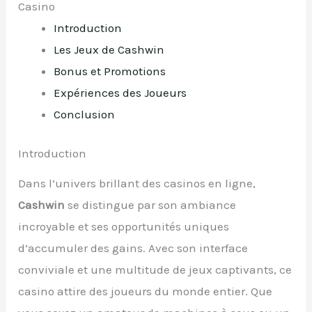
Casino
Introduction
Les Jeux de Cashwin
Bonus et Promotions
Expériences des Joueurs
Conclusion
Introduction
Dans l’univers brillant des casinos en ligne,
Cashwin
se distingue par son ambiance
incroyable et ses opportunités uniques
d’accumuler des gains. Avec son interface
conviviale et une multitude de jeux captivants, ce
casino attire des joueurs du monde entier. Que