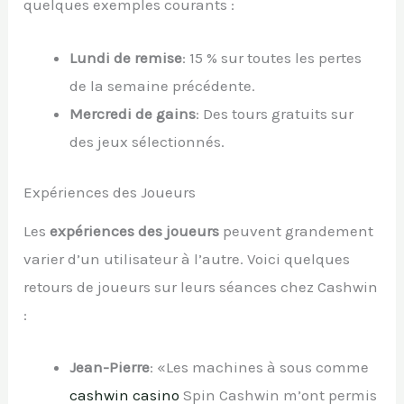
quelques exemples courants :
Lundi de remise
: 15 % sur toutes les pertes
de la semaine précédente.
Mercredi de gains
: Des tours gratuits sur
des jeux sélectionnés.
Expériences des Joueurs
Les
expériences des joueurs
peuvent grandement
varier d’un utilisateur à l’autre. Voici quelques
retours de joueurs sur leurs séances chez Cashwin
:
Jean-Pierre
: «Les machines à sous comme
cashwin casino
Spin Cashwin m’ont permis