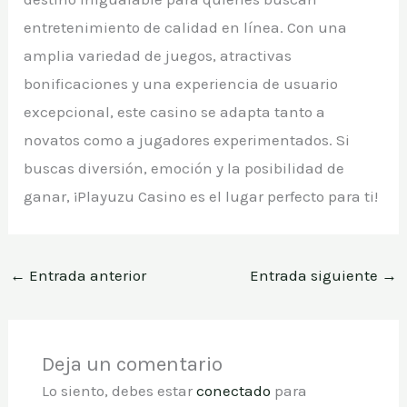
entretenimiento de calidad en línea. Con una
amplia variedad de juegos, atractivas
bonificaciones y una experiencia de usuario
excepcional, este casino se adapta tanto a
novatos como a jugadores experimentados. Si
buscas diversión, emoción y la posibilidad de
ganar, ¡Playuzu Casino es el lugar perfecto para ti!
←
Entrada anterior
Entrada siguiente
→
Deja un comentario
Lo siento, debes estar
conectado
para