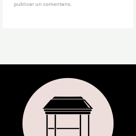
publicar un comentario.