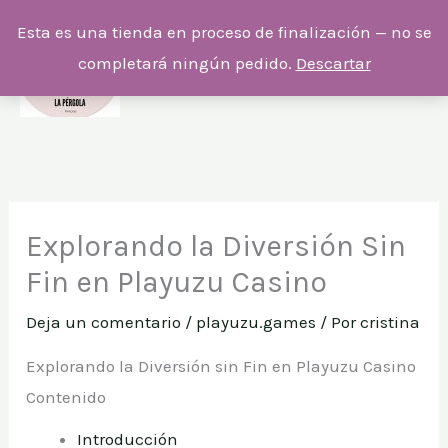
Ir
Esta es una tienda en proceso de finalización — no se
al
completará ningún pedido.
Descartar
contenido
Explorando la Diversión Sin
Fin en Playuzu Casino
Deja un comentario
/
playuzu.games
/ Por
cristina
Explorando la Diversión sin Fin en Playuzu Casino
Contenido
Introducción