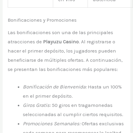
Bonificaciones y Promociones
Las bonificaciones son una de las principales
atracciones de
Playuzu Casino
. Al registrarse o
hacer el primer depósito, los jugadores pueden
beneficiarse de múltiples ofertas. A continuación,
se presentan las bonificaciones más populares:
Bonificación de Bienvenida:
Hasta un 100%
en el primer depósito.
Giros Gratis:
50 giros en tragamonedas
seleccionadas al cumplir ciertos requisitos.
Promociones Semanales:
Ofertas exclusivas
cada semana para recompensar la lealtad.