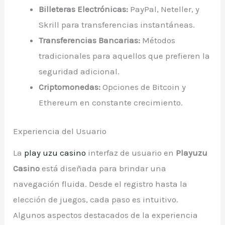
Billeteras Electrónicas:
PayPal, Neteller, y
Skrill para transferencias instantáneas.
Transferencias Bancarias:
Métodos
tradicionales para aquellos que prefieren la
seguridad adicional.
Criptomonedas:
Opciones de Bitcoin y
Ethereum en constante crecimiento.
Experiencia del Usuario
La
play uzu casino
interfaz de usuario en
Playuzu
Casino
está diseñada para brindar una
navegación fluida. Desde el registro hasta la
elección de juegos, cada paso es intuitivo.
Algunos aspectos destacados de la experiencia