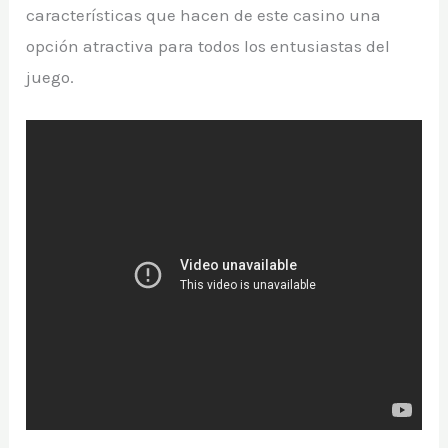
características que hacen de este casino una
opción atractiva para todos los entusiastas del
juego.