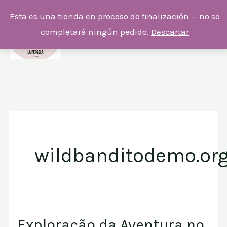
Ir
Esta es una tienda en proceso de finalización — no se
al
completará ningún pedido.
Descartar
contenido
wildbanditodemo.or
Exploração da Aventura no
Exploração