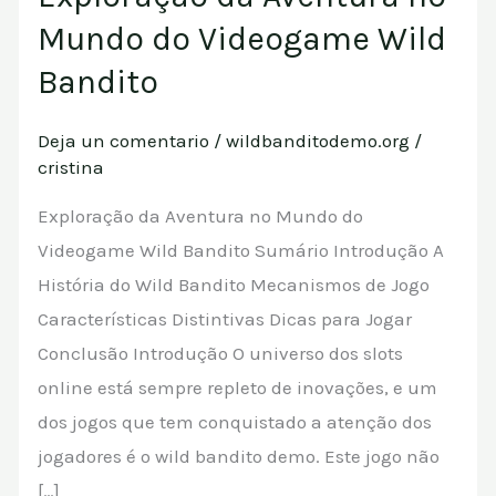
da
Mundo do Videogame Wild
Aventura
Bandito
no
Mundo
Deja un comentario
/
wildbanditodemo.org
/
do
cristina
Videogame
Exploração da Aventura no Mundo do
Wild
Videogame Wild Bandito Sumário Introdução A
Bandito
História do Wild Bandito Mecanismos de Jogo
Características Distintivas Dicas para Jogar
Conclusão Introdução O universo dos slots
online está sempre repleto de inovações, e um
dos jogos que tem conquistado a atenção dos
jogadores é o wild bandito demo. Este jogo não
[…]