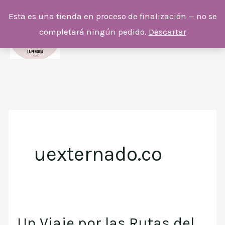
Ir
Esta es una tienda en proceso de finalización — no se
al
completará ningún pedido.
Descartar
contenido
uexternado.co
Un Viaje por las Rutas del
Un