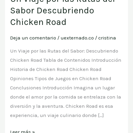
Viaje
Sabor Descubriendo
por
Chicken Road
las
Rutas
Deja un comentario
/
uexternado.co
/
cristina
del
Un Viaje por las Rutas del Sabor: Descubriendo
Sabor
Chicken Road Tabla de Contenidos Introducción
Descubriendo
Historia de Chicken Road Chicken Road
Chicken
Opiniones Tipos de Juegos en Chicken Road
Road
Conclusiones Introducción Imagina un lugar
donde el amor por la comida se entrelaza con la
diversión y la aventura. Chicken Road es esa
experiencia, un viaje culinario donde […]
Leer más »