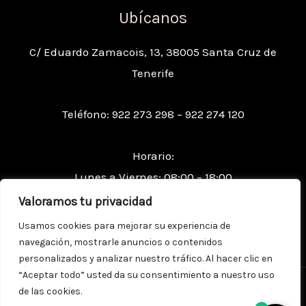
Ubícanos
C/ Eduardo Zamacois, 13, 38005 Santa Cruz de
Tenerife
Teléfono: 922 273 298 – 922 274 120
Horario:
Lunes a Viernes: 08:00 – 18:00
Sábados: 09:00 – 13:00
Valoramos tu privacidad
Usamos cookies para mejorar su experiencia de
navegación, mostrarle anuncios o contenidos
personalizados y analizar nuestro tráfico. Al hacer clic en
“Aceptar todo” usted da su consentimiento a nuestro uso
Copyright © 2026 PINTURAS LA PERGOLA
de las cookies.