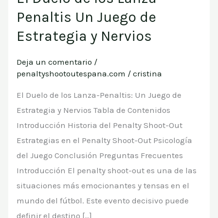
Duelo
Penaltis Un Juego de
de
Estrategia y Nervios
los
Lanza-
Deja un comentario
/
Penaltis
penaltyshootoutespana.com
/
cristina
Un
El Duelo de los Lanza-Penaltis: Un Juego de
Juego
Estrategia y Nervios Tabla de Contenidos
de
Introducción Historia del Penalty Shoot-Out
Estrategia
Estrategias en el Penalty Shoot-Out Psicología
y
del Juego Conclusión Preguntas Frecuentes
Nervios
Introducción El penalty shoot-out es una de las
situaciones más emocionantes y tensas en el
mundo del fútbol. Este evento decisivo puede
definir el destino […]