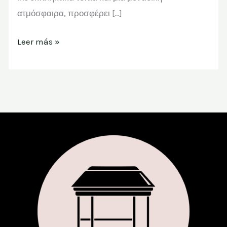
ατμόσφαιρα, προσφέρει […]
Leer más »