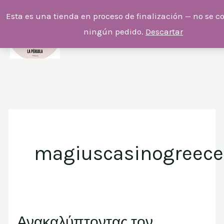
Ir
Esta es una tienda en proceso de finalización — no se 
al
ningún pedido.
Descartar
contenido
magiuscasinogreec
Ανακαλύπτοντας τον
Ανακαλύπτοντας