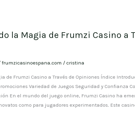
o la Magia de Frumzi Casino a 
/
frumzicasinoespana.com
/
cristina
a de Frumzi Casino a Través de Opiniones Índice Introdu
 Promociones Variedad de Juegos Seguridad y Confianza C
ción En el mundo del juego online, Frumzi Casino ha eme
a novatos como para jugadores experimentados. Este casi