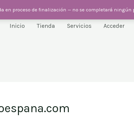
C. Eduardo Zamacois, 13, 38005 Santa Cruz de Tenerife
da en proceso de finalización — no se completará ningún
Inicio
Tienda
Servicios
Acceder
noespana.com