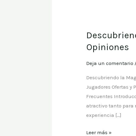
Descubriend
Descubriendo
la
Opiniones
Magia
de
Deja un comentario
Frumzi
Descubriendo la Magi
Casino
Jugadores Ofertas y
a
Frecuentes Introduc
Través
atractivo tanto par
de
experiencia […]
Opiniones
Leer más »