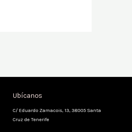
Ubícanos
C/ Eduardo Zamacois, 13, 38005 Santa
Cruz de Tenerife