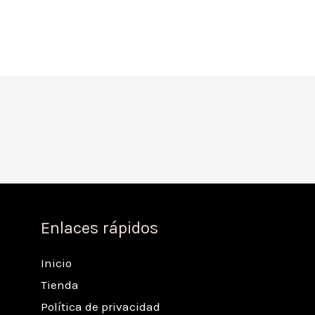
Enlaces rápidos
Inicio
Tienda
Política de privacidad