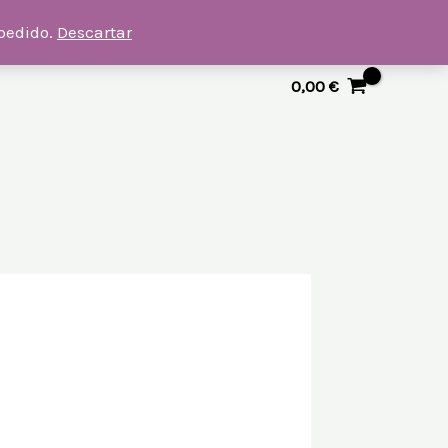
 pedido.
Descartar
0,00
€