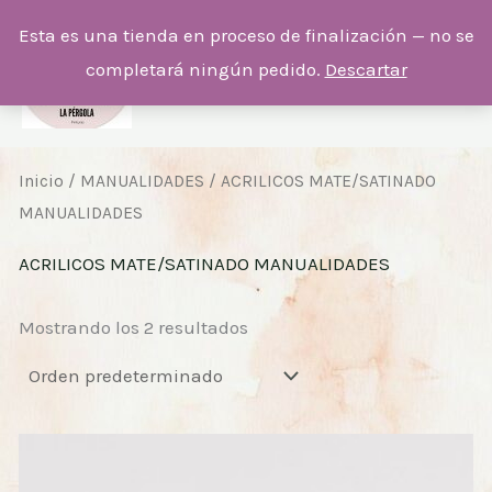
Ir
Esta es una tienda en proceso de finalización — no se
al
completará ningún pedido.
Descartar
contenido
Inicio
/
MANUALIDADES
/ ACRILICOS MATE/SATINADO
MANUALIDADES
ACRILICOS MATE/SATINADO MANUALIDADES
Mostrando los 2 resultados
Rango
Este
de
producto
precios: