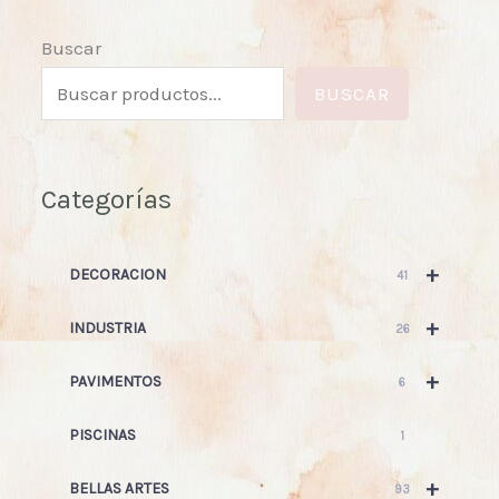
Buscar
BUSCAR
Categorías
+
DECORACION
41
+
INDUSTRIA
26
+
PAVIMENTOS
6
PISCINAS
1
+
BELLAS ARTES
93