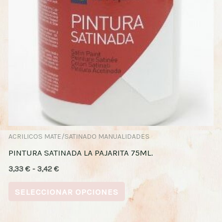
opciones
se
pueden
elegir
en
la
página
de
producto
ACRILICOS MATE/SATINADO MANUALIDADES
PINTURA SATINADA LA PAJARITA 75ML.
3,33
€
-
3,42
€
SELECCIONAR OPCIONES