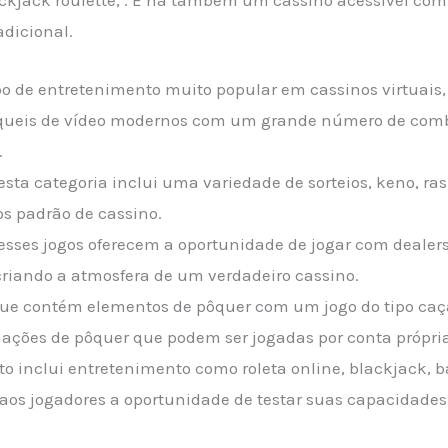
dicional.
po de entretenimento muito popular em cassinos virtuais
íqueis de vídeo modernos com um grande número de comb
.
esta categoria inclui uma variedade de sorteios, keno, 
os padrão de cassino.
 esses jogos oferecem a oportunidade de jogar com deale
criando a atmosfera de um verdadeiro cassino.
que contém elementos de pôquer com um jogo do tipo caç
nações de pôquer que podem ser jogadas por conta própri
to inclui entretenimento como roleta online, blackjack, b
os jogadores a oportunidade de testar suas capacidades 