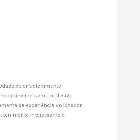
iedade de entretenimento,
sino online incluem um design
temente da experiência do jogador
retenimento interessante e