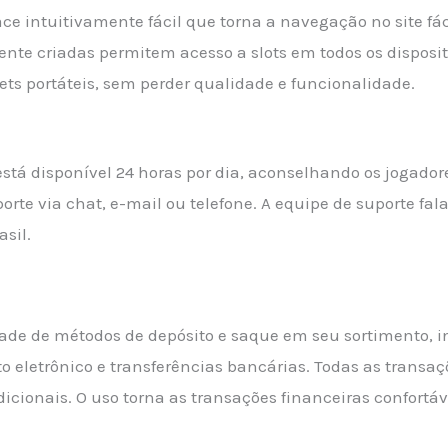
ce intuitivamente fácil que torna a navegação no site fác
ente criadas permitem acesso a slots em todos os disposi
lets portáteis, sem perder qualidade e funcionalidade.
stá disponível 24 horas por dia, aconselhando os jogador
rte via chat, e-mail ou telefone. A equipe de suporte fala
sil.
de de métodos de depósito e saque em seu sortimento, in
 eletrônico e transferências bancárias. Todas as transa
ionais. O uso torna as transações financeiras confortáve