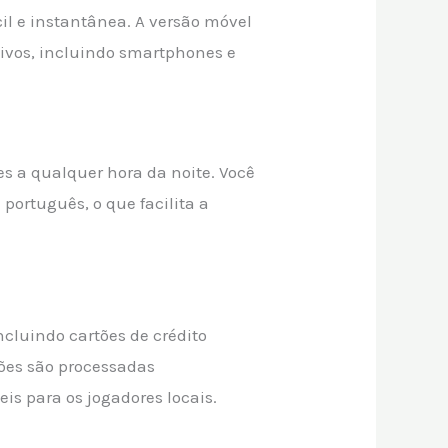
il e instantânea. A versão móvel
tivos, incluindo smartphones e
es a qualquer hora da noite. Você
 português, o que facilita a
cluindo cartões de crédito
ções são processadas
is para os jogadores locais.