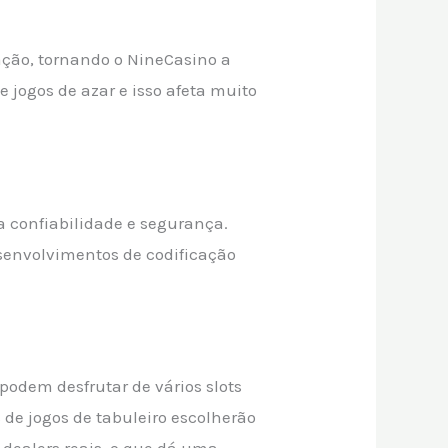
ação, tornando o NineCasino a
 jogos de azar e isso afeta muito
a confiabilidade e segurança.
esenvolvimentos de codificação
podem desfrutar de vários slots
de jogos de tabuleiro escolherão
 dealers reais, o que dá uma