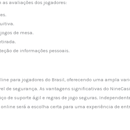
 as avaliações dos jogadores:
es.
uitiva.
 jogos de mesa.
tirada.
oteção de informações pessoais.
line para jogadores do Brasil, oferecendo uma ampla var
vel de segurança. As vantagens significativas do NineCa
iço de suporte ágil e regras de jogo seguras. Independen
 online será a escolha certa para uma experiência de ent