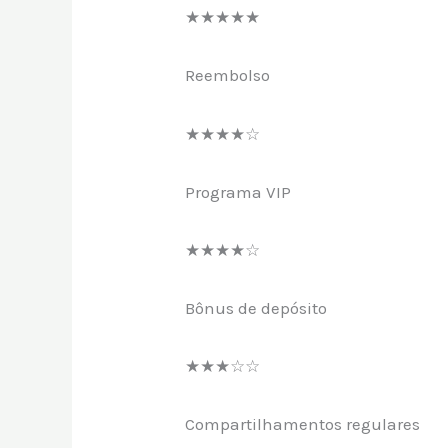
★★★★★
Reembolso
★★★★☆
Programa VIP
★★★★☆
Bônus de depósito
★★★☆☆
Compartilhamentos regulares